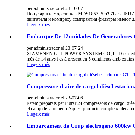
per administrador el 23-10-07
Популярные модели как MDS1857I 5m3 7bar c ISUZU
двигателя и компресу сомпрантия фильтры имеют дл
Llegeix més
Embarque De 12unidades De Generadores G
per administrador el 23-07-24
XIAMENEN GTL POWER SYSTEM CO.,LTD.es dedica professio
més de 14 anys i està present en 5 continents amb equips in
Llegeix més
Compressors d'aire de cargol dièsel estaci
per administrador el 23-07-06
Estem preparats per lliurar 24 compressors de cargol diès
el camp de la mineria.Aquest producte compleix plenament
Llegeix més
Embarcament de Grup electrógeno 600kw GTL