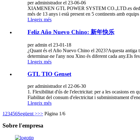
per administrador el 23-06-06
XIAMENEN GTL POWER SYSTEM CO.,LTD.es dedica professio
més de 13 anys i està present en 5 continents amb equips in
Llegeix més
Feliz Año Nuevo Chino: 新年快乐
per admin el 23-01-18
¿Quant és el Año Nuevo Chino el 2023?Aquesta antiga tradic
determinar-ne l'any nou Xino és diferent cada any.Els fe
Llegeix més
GTL TIO Genset
per administrador el 22-06-30
1. Flexibilitat d'ús de l'electricitat: per a les ocasions e
Fiabilitat del consum d'electricitat i subministrament d
Llegeix més
1
2
3
4
5
6
Següent >
>>
Pàgina 1/6
Sobre l'empresa