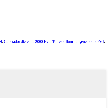
el
,
Generador dièsel de 2000 Kva
,
Torre de llum del generador dièsel
,