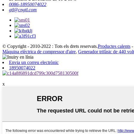
0086-18950074022
gtl@cngtl.com
© Copyright - 2010-2022 : Tots els drets reservats.
Productes calents
Màquina elèctrica de compressor d'aire
,
Generador trifàsic de 440 vol
Envia un correu electrònic
18950074022
x