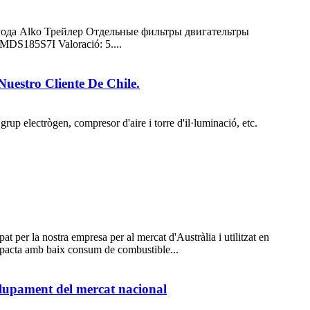
года Аlko Трейлер Отдельные фильтры двигательтры
S185S7I Valoració: 5....
estro Cliente De Chile.
lectrògen, compresor d'aire i torre d'il·luminació, etc.
 per la nostra empresa per al mercat d'Austràlia i utilitzat en
ompacta amb baix consum de combustible...
lupament del mercat nacional