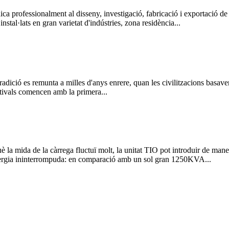
nalment al disseny, investigació, fabricació i exportació de grup e
stal·lats en gran varietat d'indústries, zona residència...
ió es remunta a milles d'anys enrere, quan les civilitzacions basaven el
stivals comencen amb la primera...
n què la mida de la càrrega fluctuï molt, la unitat TIO pot introduir de man
'energia ininterrompuda: en comparació amb un sol gran 1250KVA...