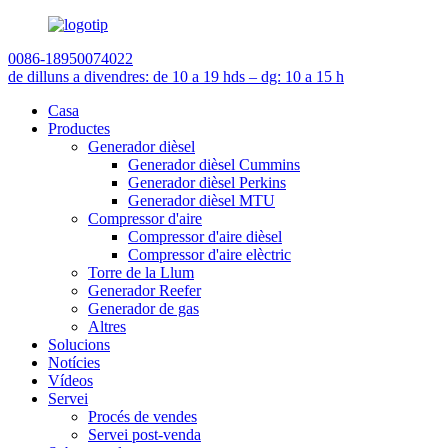
0086-18950074022
de dilluns a divendres: de 10 a 19 h
ds – dg: 10 a 15 h
Casa
Productes
Generador dièsel
Generador dièsel Cummins
Generador dièsel Perkins
Generador dièsel MTU
Compressor d'aire
Compressor d'aire dièsel
Compressor d'aire elèctric
Torre de la Llum
Generador Reefer
Generador de gas
Altres
Solucions
Notícies
Vídeos
Servei
Procés de vendes
Servei post-venda