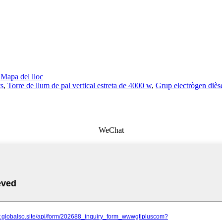
-
Mapa del lloc
ts
,
Torre de llum de pal vertical estreta de 4000 w
,
Grup electrògen diès
WeChat