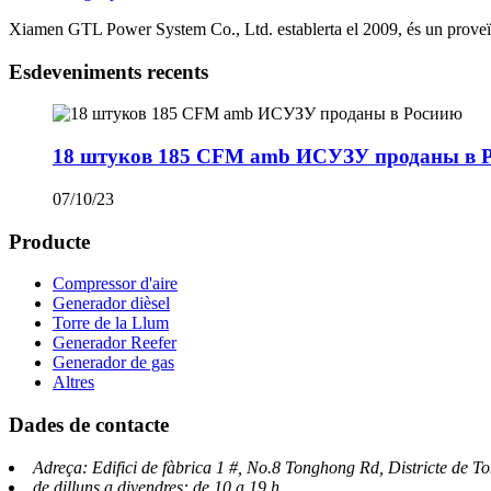
Xiamen GTL Power System Co., Ltd. establerta el 2009, és un proveïdo
Esdeveniments recents
18 штуков 185 CFM amb ИСУЗУ проданы в 
07/10/23
Producte
Compressor d'aire
Generador dièsel
Torre de la Llum
Generador Reefer
Generador de gas
Altres
Dades de contacte
Adreça: Edifici de fàbrica 1 #, No.8 Tonghong Rd, Districte de 
de dilluns a divendres: de 10 a 19 h