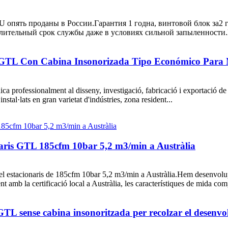
 опять проданы в России.Гарантия 1 годна, винтовой блок за2 
ительный срок службы даже в условиях сильной запыленности.MD
TL Con Cabina Insonorizada Tipo Económico Para Nu
nalment al disseny, investigació, fabricació i exportació de grup e
stal·lats en gran varietat d'indústries, zona resident...
onaris GTL 185cfm 10bar 5,2 m3/min a Austràlia
el estacionaris de 185cfm 10bar 5,2 m3/min a Austràlia.Hem desenvolupat
 amb la certificació local a Austràlia, les característiques de mida c
 sense cabina insonoritzada per recolzar el desenvo