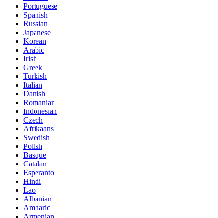
Portuguese
Spanish
Russian
Japanese
Korean
Arabic
Irish
Greek
Turkish
Italian
Danish
Romanian
Indonesian
Czech
Afrikaans
Swedish
Polish
Basque
Catalan
Esperanto
Hindi
Lao
Albanian
Amharic
Armenian