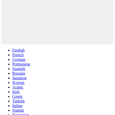
English
French
German
Portuguese
Spanish
Russian
Japanese
Korean
Arabic
Irish
Greek
Turkish
Italian
Danish
Romanian