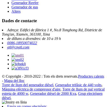
Generador Reefer
Generador de gas
Altres
Dades de contacte
Adreça: Edifici de fàbrica 1 #, No.8 Tonghong Rd, Districte de
Tong'an, Xiamen, 361100, Xina
de dilluns a divendres: de 10 a 19 h
0086-18950074022
gtl@cngtl.com
© Copyright - 2010-2022 : Tots els drets reservats.
Productes calents
-
Mapa del lloc
Torre de llum del generador dièsel
,
Generador trifàsic de 440 volts
,
Màquina elèctrica de compressor d'aire
,
Torre de llum de pal vertical
estreta de 4000 w
,
Generador dièsel de 2000 Kva
,
Grup electrògen
dièsel
,
Envia un correu electrònic