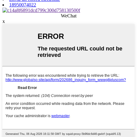
18950074022
WeChat
x