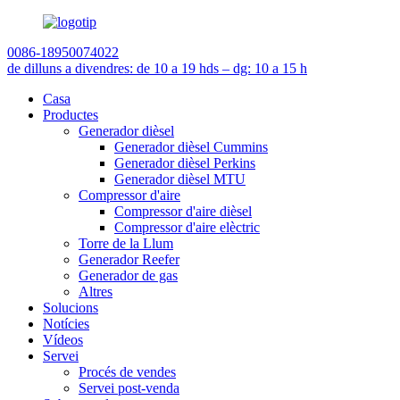
0086-18950074022
de dilluns a divendres: de 10 a 19 h
ds – dg: 10 a 15 h
Casa
Productes
Generador dièsel
Generador dièsel Cummins
Generador dièsel Perkins
Generador dièsel MTU
Compressor d'aire
Compressor d'aire dièsel
Compressor d'aire elèctric
Torre de la Llum
Generador Reefer
Generador de gas
Altres
Solucions
Notícies
Vídeos
Servei
Procés de vendes
Servei post-venda