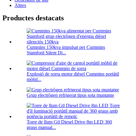
Altres
Productes destacats
Cummins 150kva impulsat per Cummins
Stamford Silent Di...
Explosió de sorra motor dièsel Cummins portàtil
mòbil...
Grup electrògen refrigerat tipus sota muntatge
Torre de llum Gtl Diesel Drive 8m LED 360
graus manual...