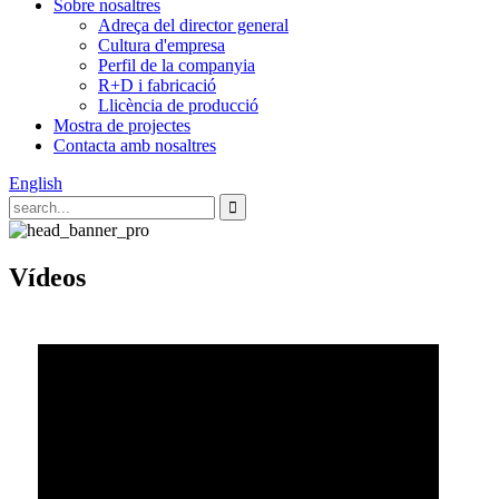
Sobre nosaltres
Adreça del director general
Cultura d'empresa
Perfil de la companyia
R+D i fabricació
Llicència de producció
Mostra de projectes
Contacta amb nosaltres
English
Vídeos