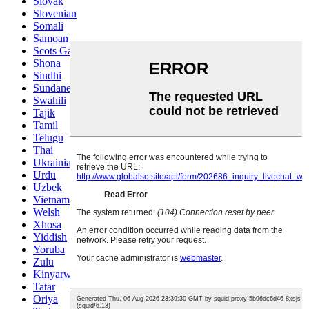
Slovak
Slovenian
Somali
Samoan
Scots Gaelic
Shona
Sindhi
Sundanese
Swahili
Tajik
Tamil
Telugu
Thai
Ukrainian
Urdu
Uzbek
Vietnamese
Welsh
Xhosa
Yiddish
Yoruba
Zulu
Kinyarwanda
Tatar
Oriya