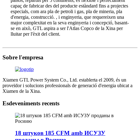
països, repartits per 5 continents, és flexible i perfectament
capaç de fabricar des del producte estàndard fins a projectes
especials, com ara pla de petroli i gas, pla de mineria, pla
d'energia, construcció. , i enginyeria, que requereixen una
major complexitat en la seva enginyeria i concepció, basant-
se en això, GTL aspira a ser l'Atlas Copco de la Xina per
lluitar per l'èxit del client.
Sobre l'empresa
Xiamen GTL Power System Co., Ltd. establerta el 2009, és un
proveïdor i solucions professionals de generació d'energia ubicat a
Xiamen de la Xina.
Esdeveniments recents
18 штуков 185 CFM amb ИСУЗУ
проданы в Росиию