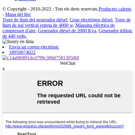
© Copyright - 2010-2022 : Tots els drets reservats.
Productes calents
-
Mapa del lloc
Torre de llum del generador dièsel
,
Grup electrògen dièsel
,
Torre de
llum de pal vertical estreta de 4000 w
,
Màquina elèctrica de
compressor d'aire
,
Generador dièsel de 2000 Kva
,
Generador trifàsic
de 440 volts
,
Envia un correu electrònic
18950074022
WeChat
x