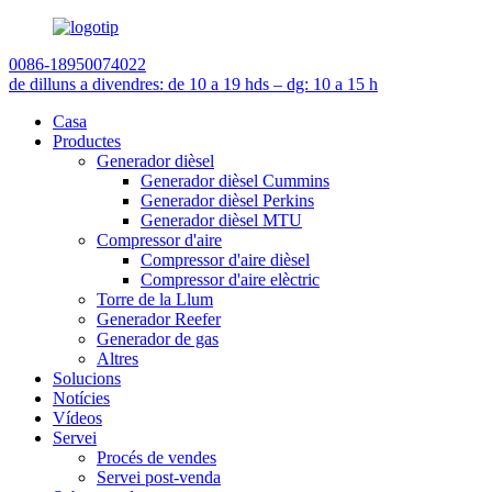
0086-18950074022
de dilluns a divendres: de 10 a 19 h
ds – dg: 10 a 15 h
Casa
Productes
Generador dièsel
Generador dièsel Cummins
Generador dièsel Perkins
Generador dièsel MTU
Compressor d'aire
Compressor d'aire dièsel
Compressor d'aire elèctric
Torre de la Llum
Generador Reefer
Generador de gas
Altres
Solucions
Notícies
Vídeos
Servei
Procés de vendes
Servei post-venda