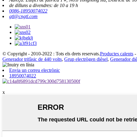
de dilluns a divendres: de 10 a 19 h
0086-18950074022
gtl@cngtl.com
© Copyright - 2010-2022 : Tots els drets reservats.
Productes calents
Generador trifàsic de 440 volts
,
Grup electrògen dièsel
,
Generador di
Envia un correu electrònic
18950074022
x