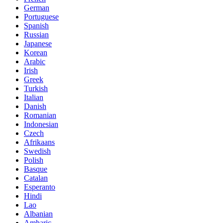
German
Portuguese
Spanish
Russian
Japanese
Korean
Arabic
Irish
Greek
Turkish
Italian
Danish
Romanian
Indonesian
Czech
Afrikaans
Swedish
Polish
Basque
Catalan
Esperanto
Hindi
Lao
Albanian
Amharic