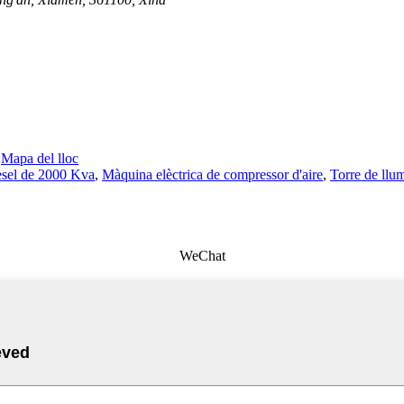
-
Mapa del lloc
èsel de 2000 Kva
,
Màquina elèctrica de compressor d'aire
,
Torre de llu
WeChat