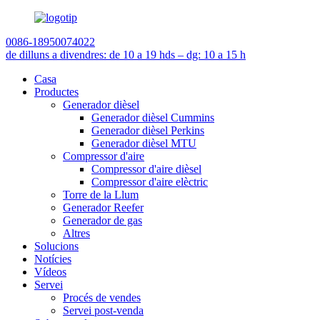
0086-18950074022
de dilluns a divendres: de 10 a 19 h
ds – dg: 10 a 15 h
Casa
Productes
Generador dièsel
Generador dièsel Cummins
Generador dièsel Perkins
Generador dièsel MTU
Compressor d'aire
Compressor d'aire dièsel
Compressor d'aire elèctric
Torre de la Llum
Generador Reefer
Generador de gas
Altres
Solucions
Notícies
Vídeos
Servei
Procés de vendes
Servei post-venda