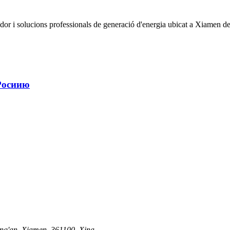
r i solucions professionals de generació d'energia ubicat a Xiamen de
Росиию
Tong'an, Xiamen, 361100, Xina