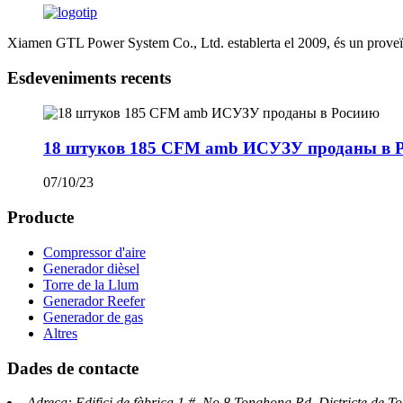
Xiamen GTL Power System Co., Ltd. establerta el 2009, és un proveïdo
Esdeveniments recents
18 штуков 185 CFM amb ИСУЗУ проданы в 
07/10/23
Producte
Compressor d'aire
Generador dièsel
Torre de la Llum
Generador Reefer
Generador de gas
Altres
Dades de contacte
Adreça: Edifici de fàbrica 1 #, No.8 Tonghong Rd, Districte de 