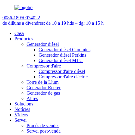
0086-18950074022
de dilluns a divendres: de 10 a 19 h
ds – dg: 10 a 15 h
Casa
Productes
Generador dièsel
Generador dièsel Cummins
Generador dièsel Perkins
Generador dièsel MTU
Compressor d'aire
Compressor d'aire dièsel
Compressor d'aire elèctric
Torre de la Llum
Generador Reefer
Generador de gas
Altres
Solucions
Notícies
Vídeos
Servei
Procés de vendes
Servei post-venda