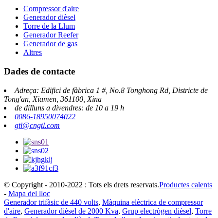
Compressor d'aire
Generador dièsel
Torre de la Llum
Generador Reefer
Generador de gas
Altres
Dades de contacte
Adreça: Edifici de fàbrica 1 #, No.8 Tonghong Rd, Districte de
Tong'an, Xiamen, 361100, Xina
de dilluns a divendres: de 10 a 19 h
0086-18950074022
gtl@cngtl.com
© Copyright - 2010-2022 : Tots els drets reservats.
Productes calents
-
Mapa del lloc
Generador trifàsic de 440 volts
,
Màquina elèctrica de compressor
d'aire
,
Generador dièsel de 2000 Kva
,
Grup electrògen dièsel
,
Torre