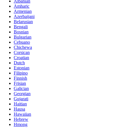
Albanian
Amharic
Armenian
Azerbaijani
Belarusian
Bengali
Bosnian
Bulgarian
Cebuano
Chichewa
Corsican
Croatian
Dutch
Estonian
Filipino
Finnish
Frisian
Galician
Georgian
Gujarati
Haitian
Hausa
Hawaiian
Hebrew
Hmong