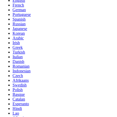
English
French
German
Portuguese
Spanish
Russian
Japanese
Korean
Arabic
Irish
Greek
Turkish
Italian
Danish
Romanian
Indonesian
Czech
Afrikaans
Swedish
Polish
Basque
Catalan
Esperanto
Hindi
Lao