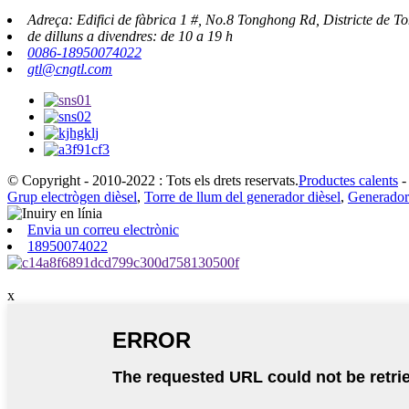
Adreça: Edifici de fàbrica 1 #, No.8 Tonghong Rd, Districte de 
de dilluns a divendres: de 10 a 19 h
0086-18950074022
gtl@cngtl.com
© Copyright - 2010-2022 : Tots els drets reservats.
Productes calents
Grup electrògen dièsel
,
Torre de llum del generador dièsel
,
Generador 
Envia un correu electrònic
18950074022
x