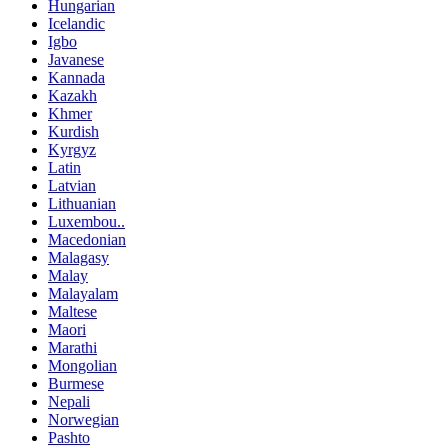
Hungarian
Icelandic
Igbo
Javanese
Kannada
Kazakh
Khmer
Kurdish
Kyrgyz
Latin
Latvian
Lithuanian
Luxembou..
Macedonian
Malagasy
Malay
Malayalam
Maltese
Maori
Marathi
Mongolian
Burmese
Nepali
Norwegian
Pashto