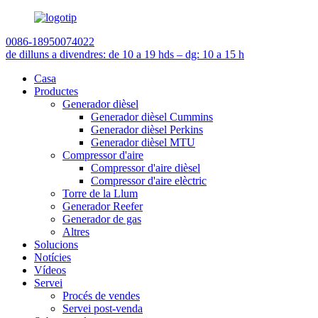
0086-18950074022
de dilluns a divendres: de 10 a 19 h
ds – dg: 10 a 15 h
Casa
Productes
Generador dièsel
Generador dièsel Cummins
Generador dièsel Perkins
Generador dièsel MTU
Compressor d'aire
Compressor d'aire dièsel
Compressor d'aire elèctric
Torre de la Llum
Generador Reefer
Generador de gas
Altres
Solucions
Notícies
Vídeos
Servei
Procés de vendes
Servei post-venda