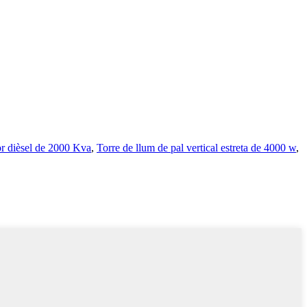
r dièsel de 2000 Kva
,
Torre de llum de pal vertical estreta de 4000 w
,