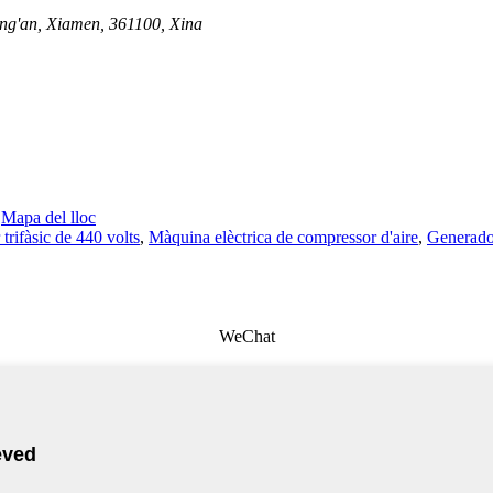
Tong'an, Xiamen, 361100, Xina
-
Mapa del lloc
trifàsic de 440 volts
,
Màquina elèctrica de compressor d'aire
,
Generado
WeChat